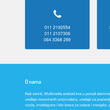
011 2192554
011 2107306
064 3368 289
O nama
Naš servis, Multimedia android ima u ponudi alarmne
uređaje renomiranih proizvođača, uređaje za praćenj
vozila, imobilajzere i klin brave za volane i menjače, 