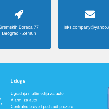
Sremskih Boraca 77
leks.company@yahoo
Beograd - Zemun
Usluge
Ugradnja multimedija za auto
e
Alarmi za auto
za
Centralne brave i podizači prozora